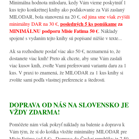
Minimálna hodnota milodaru, kedy Vám vieme poskytnúť 1
kus tejto konkrétnej knihy ako poďakovanie za Váš zaslaný
MILODAR, bola stanovená na 20 €,
od júna sme však zvýšili
posledných 5 ks ponúkame
za
minimálny DAR na 30 €,
MINIMÁLNU podporu Misie Fatima 50 €
. Náklady
spojené s vydaním tejto knihy sú popísané nižšie v texte...
Ak sa rozhodnete poslať viac ako 50 €, neznamená to, že
dostanete viac kníh! Preto ak chcete, aby sme Vám zaslali
viac kusov kníh, zvoľte Vami preferovanú variantu daru za 1
kus. V praxi to znamená, že MILODAR za 1 kus knihy si
zvolíte sami podľa vlastnej preferencie a štedrosti
.
DOPRAVA OD NÁS NA SLOVENSKO JE
VŽDY ZDARMA!
Pomôžete nám však pokryť náklady na balenie a dopravu k
Vám tým, že si do košíka vložíte minimálny MILODAR pre
Misiu Fatima (od 5 €). Doprava do Českej republiky je 7,50