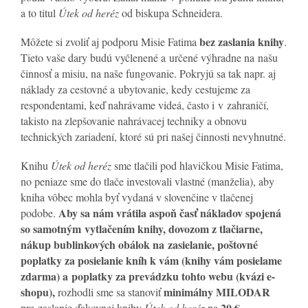
a to titul
Útek od heréz
od biskupa Schneidera.
bez zaslania knihy
Môžete si zvoliť aj podporu Misie Fatima
.
Tieto vaše dary budú vyčlenené a určené výhradne na našu
činnosť a misiu, na naše fungovanie. Pokryjú sa tak napr. aj
náklady za cestovné a ubytovanie, kedy cestujeme za
respondentami, keď nahrávame videá, často i v zahraničí,
takisto na zlepšovanie nahrávacej techniky a obnovu
technických zariadení, ktoré sú pri našej činnosti nevyhnutné.
Knihu
Útek od heréz
sme tlačili pod hlavičkou Misie Fatima,
no peniaze sme do tlače investovali vlastné (manželia), aby
kniha vôbec mohla byť vydaná v slovenčine v tlačenej
Aby sa nám vrátila aspoň časť nákladov spojená
podobe.
so samotným vytlačením knihy, dovozom z tlačiarne,
nákup bublinkových obálok na zasielanie, poštovné
poplatky za posielanie kníh k vám (knihy vám posielame
zdarma) a poplatky za prevádzku tohto webu (kvázi e-
shopu),
minimálny MILODAR
rozhodli sme sa stanoviť
20 €.
pre zaslanie ďakovnej knihy
Útek od heréz
na