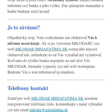
milodaru cez banku a jeho výšku. Dar spárujeme manuálne a
knihu budeme môcť poslať.
Je to záväzné?
Vás k
Objednávky resp. Vaše rozhodnutie nás obdarovať
ničomu nezaväzuje
. Ak si po vytvorení MILODARU cez
web
MILODAR.MISIAFATIMA.SK
rozmyslíte úmysel
obdarovať nás, nebudeme to od Vás vymáhať ani vyžadovať.
Keď nám do týždňa banka nepripíše na náš účet Váš
MILODAR, formulár vypnený cez náš web stornujeme.
Budeme Vás o tom informovať aj emailom.
Telefónny kontakt
Zatiaľ pre web
MILODAR.MISIAFATIMA.SK
nemáme
zaregistrované telefónne číslo, komunikujte s nami výhradne
cez náš email
milodar@misiafatima.sk