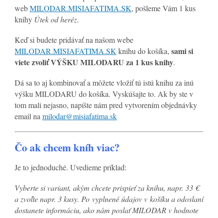
web
MILODAR.MISIAFATIMA.SK
, pošleme Vám 1 kus
knihy
Útek od heréz
.
Keď si budete pridávať na našom webe
sami si
MILODAR.MISIAFATIMA.SK
knihu do košíka,
viete zvoliť VÝŠKU MILODARU za 1 kus knihy
.
Dá sa to aj kombinovať a môžete vložiť tú istú knihu za inú
výšku MILODARU do košíka. Vyskúšajte to. Ak by ste v
tom mali nejasno, napíšte nám pred vytvorením objednávky
email na
milodar@misiafatima.sk
Čo ak chcem kníh viac?
Je to jednoduché. Uvedieme príklad:
Vyberte si variant, akým chcete prispieť za knihu, napr. 33 €
a zvoľte napr. 3 kusy. Po vyplnené údajov v košíku a odoslaní
dostanete informáciu, ako nám poslať MILODAR v hodnote