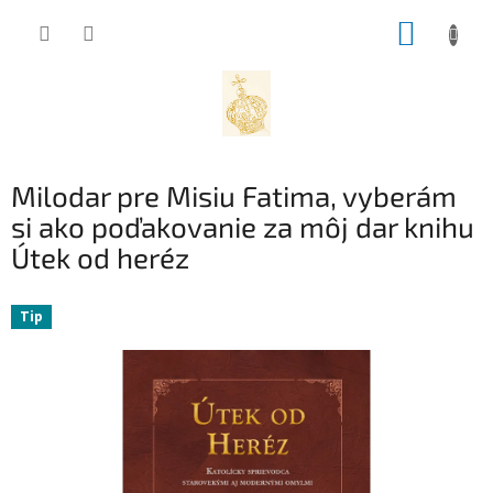
Prejsť
NÁKUP
na
obsah
KOŠÍK
Milodar pre Misiu Fatima, vyberám
si ako poďakovanie za môj dar knihu
Útek od heréz
Tip