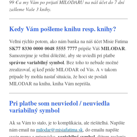
99 € a my Vám po prijatí MILODARU na náš účet do 7 dní
zašleme Vaše 3 knihy.
Kedy Vám pošleme knihu resp. knihy?
Veľmi rýchlo potom, ako nám banka na náš účet Misie Fatima
SK77 8330 0000 0048 5555 7777
MILODAR
pripíše Váš
.
Samozrejme je veľmi dôležité, aby ste uviedli pri platbe
správne variabilný symbol
. Bez toho to nebude možné
zrealizovať, aj keď príde MILODAR od Vás. A v takom
prípade by mohla nastať situácia, že hoci ste poslali
MILODAR na knihu, kniha Vám neprišla.
Pri platbe som neuviedol / neuviedla
variabilný symbol
Ak sa Vám to stalo, je to komplikácia, ale riešiteľná. Napíšte
nám email na
milodar@misiafatima.sk
, do emailu napíšte
variabilný symbol
svoje meno a priezvisko,
, dátum zaslania