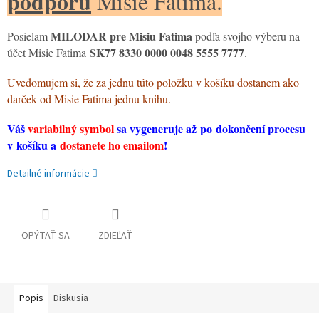
podporu
Misie Fatima.
MILODAR pre Misiu Fatima
Posielam
podľa svojho výberu na
SK77 8330 0000 0048 5555 7777
účet Misie Fatima
.
Uvedomujem si, že za jednu túto položku v košíku dostanem ako
darček od Misie Fatima jednu knihu.
Váš
variabilný symbol
sa vygeneruje až po dokončení procesu
v košíku a
dostanete ho emailom
!
Detailné informácie
OPÝTAŤ SA
ZDIEĽAŤ
Popis
Diskusia