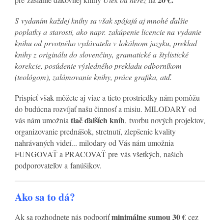
S vydaním každej knihy sa však spájajú aj mnohé ďalšie
poplatky a starosti, ako napr. zakúpenie licencie na vydanie
knihu od prvotného vydávateľa v lokálnom jazyku, preklad
knihy z originálu do slovenčiny, gramatické a štylistické
korekcie, posúdenie výsledného prekladu odborníkom
(teológom), zalámovanie knihy, práce grafika, atď.
Prispieť však môžete aj viac a tieto prostriedky nám pomôžu
do budúcna rozvíjať našu činnosť a misiu. MILODARY od
tlač ďalších kníh
vás nám umožnia
, tvorbu nových projektov,
organizovanie prednášok, stretnutí, zlepšenie kvality
nahrávaných videí... milodary od Vás nám umožnia
FUNGOVAŤ a PRACOVAŤ pre vás všetkých, našich
podporovateľov a fanúšikov.
Ako sa to dá?
minimálne sumou 30 €
Ak sa rozhodnete nás podporiť
cez