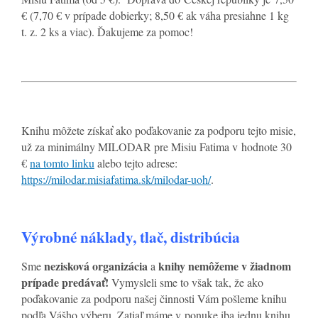
€ (7,70 € v prípade dobierky; 8,50 € ak váha presiahne 1 kg
t. z. 2 ks a viac). Ďakujeme za pomoc!
Knihu môžete získať ako poďakovanie za podporu tejto misie,
už za minimálny MILODAR pre Misiu Fatima v hodnote 30
€
na tomto linku
alebo tejto adrese:
https://milodar.misiafatima.sk/milodar-uoh/
.
Výrobné náklady, tlač, distribúcia
nezisková organizácia
knihy nemôžeme v žiadnom
Sme
a
prípade predávať!
Vymysleli sme to však tak, že ako
poďakovanie za podporu našej činnosti Vám pošleme knihu
podľa Vášho výberu. Zatiaľ máme v ponuke iba jednu knihu,