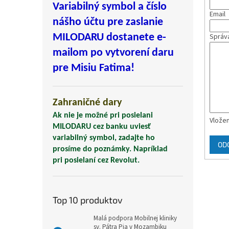
Variabilný symbol a číslo
Email
nášho účtu pre zaslanie
Správ
MILODARU dostanete e-
mailom po vytvorení daru
pre Misiu Fatima!
Zahraničné dary
Ak nie je možné pri posielani
Vložen
MILODARU cez banku uviesť
variabilný symbol, zadajte ho
OD
prosíme do poznámky. Napríklad
pri posielaní cez Revolut.
Top 10 produktov
Malá podpora Mobilnej kliniky
sv. Pátra Pia v Mozambiku