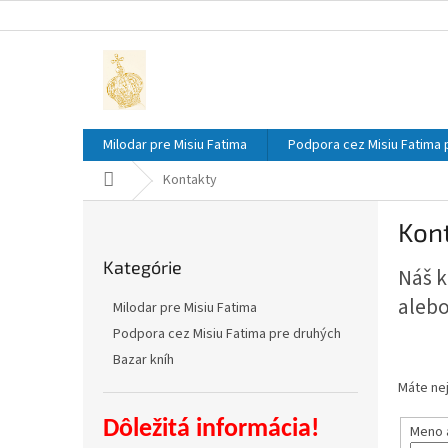
Prejsť
na
obsah
Milodar pre Misiu Fatima
Podpora cez Misiu Fatima 
Domov
Kontakty
B
Kon
o
Preskočiť
č
Kategórie
kategórie
Náš k
n
ý
alebo
Milodar pre Misiu Fatima
p
Podpora cez Misiu Fatima pre druhých
a
Bazar kníh
n
e
Máte ne
l
Dôležitá informácia!
Meno 