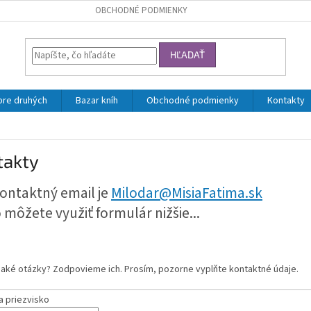
OBCHODNÉ PODMIENKY
HĽADAŤ
pre druhých
Bazar kníh
Obchodné podmienky
Kontakty
takty
ontaktný email je
Milodar@MisiaFatima.sk
 môžete využiť formulár nižšie...
jaké otázky? Zodpovieme ich. Prosím, pozorne vyplňte kontaktné údaje.
a priezvisko