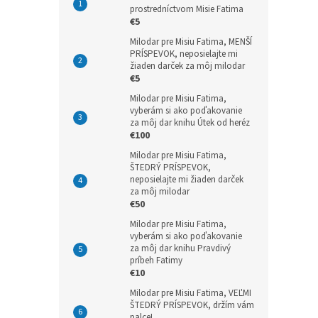
prostredníctvom Misie Fatima
€5
Milodar pre Misiu Fatima, MENŠÍ
PRÍSPEVOK, neposielajte mi
žiaden darček za môj milodar
€5
Milodar pre Misiu Fatima,
vyberám si ako poďakovanie
za môj dar knihu Útek od heréz
€100
Milodar pre Misiu Fatima,
ŠTEDRÝ PRÍSPEVOK,
neposielajte mi žiaden darček
za môj milodar
€50
Milodar pre Misiu Fatima,
vyberám si ako poďakovanie
za môj dar knihu Pravdivý
príbeh Fatimy
€10
Milodar pre Misiu Fatima, VEĽMI
ŠTEDRÝ PRÍSPEVOK, držím vám
palce!